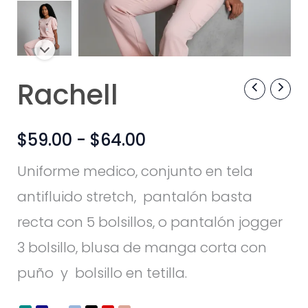
Rachell
Rachell
Rango
cantidad
de
$
59.00
-
$
64.00
precios:
Uniforme medico, conjunto en tela
desde
antifluido stretch, pantalón basta
$59.00
recta con 5 bolsillos, o pantalón jogger
hasta
3 bolsillo, blusa de manga corta con
$64.00
puño y bolsillo en tetilla.