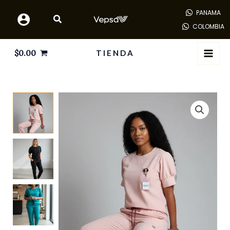
Ir
PANAMA
al
COLOMBIA
contenido
$
0.00
TIENDA