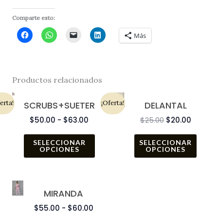
Comparte esto:
Más
Productos relacionados
Rango
Este
El
El
Este
erta!
¡Oferta!
SCRUBS+SUETER
DELANTAL
producto
prod
de
precio
precio
$
50.00
-
$
63.00
$
25.00
$
20.00
tiene
tiene
precios:
original
actual
múltiples
múlti
desde
era:
es:
SELECCIONAR
SELECCIONAR
OPCIONES
OPCIONES
variantes.
varia
$50.00
$25.00.
$20.00.
Las
Las
hasta
opciones
opcio
$63.00
Rango
Este
MIRANDA
se
se
producto
de
$
55.00
-
$
60.00
pueden
pued
tiene
precios: