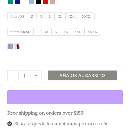
Blusa XS
S
M
L
XL
XXL
XXXL
pantalón XS
S
M
L
XL
XXL
XXXL
-
+
AÑADIR AL CARRITO
Free shipping on orders over $150!
Si no te queda lo cambiamos por otra talla