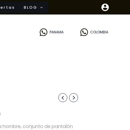
ertas
BLOG
PANAMA
COLOMBIA
Rango
de
0
precios:
ra hombre, conjunto de pantalón