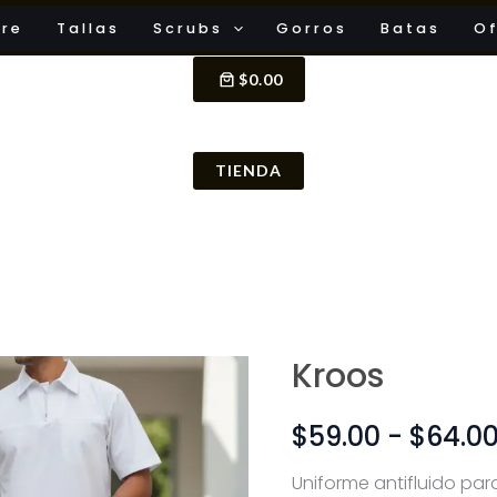
ore
Tallas
Scrubs
Gorros
Batas
Of
$0.00
TIENDA
Kroos
Kroos
cantidad
$
59.00
-
$
64.0
Uniforme antifluido pa