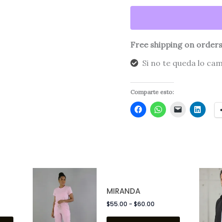
Free shipping on orders
Si no te queda lo ca
Comparte esto:
Rango
Este
Este
de
producto
producto
MIRANDA
precios:
tiene
tiene
$
55.00
-
$
60.00
desde
múltiples
múltiples
$55.00