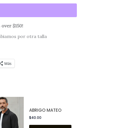
 over $150!
mbiamos por otra talla
Más
Este
producto
ABRIGO MATEO
tiene
$
40.00
múltiples