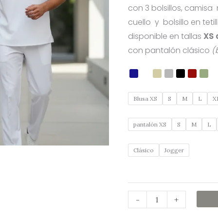
con 3 bolsillos, camisa
cuello y bolsillo en tetil
disponible en tallas
XS 
con pantalón clásico
(
Blusa XS
S
M
L
X
pantalón XS
S
M
L
Clásico
Jogger
-
+