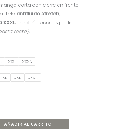
 manga corta con cierre en frente,
desde
la. Tela
antifluido stretch
,
$59.00
a XXXL.
También puedes pedir
basta recta).
hasta
$64.00
L
XXL
XXXL
XL
XXL
XXXL
AÑADIR AL CARRITO