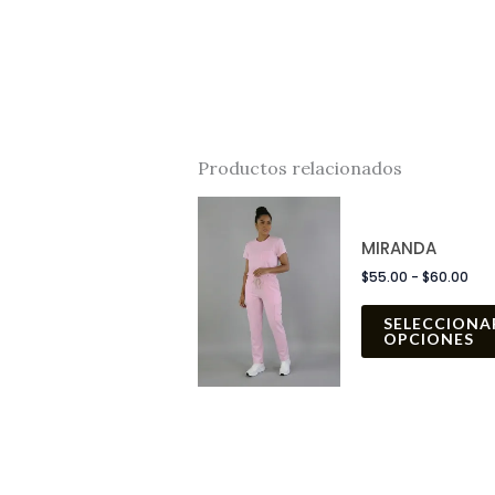
Productos relacionados
Ran
de
MIRANDA
prec
$
55.00
-
$
60.00
des
$55
SELECCIONA
OPCIONES
has
$60