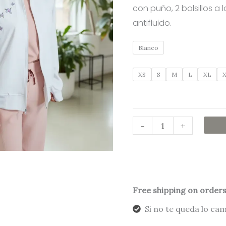
con puño, 2 bolsillos a l
antifluido.
Blanco
XS
S
M
L
XL
-
+
Free shipping on orders
Si no te queda lo ca