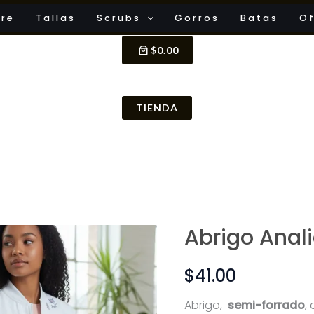
ore
Tallas
Scrubs
Gorros
Batas
Of
$0.00
TIENDA
Abrigo Anal
Abrigo
Analia
$
41.00
cantidad
Abrigo,
semi-forrado
,