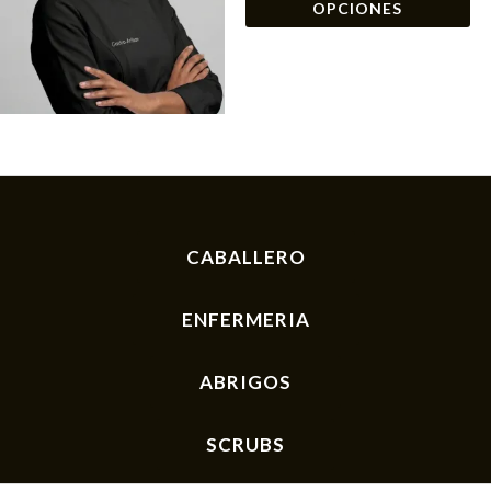
OPCIONES
op
se
pu
el
en
la
pá
de
CABALLERO
pr
ENFERMERIA
ABRIGOS
SCRUBS