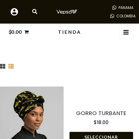
Ir
PANAMA
al
COLOMBIA
contenido
$
0.00
TIENDA
Es
pr
ti
GORRO TURBANTE
mú
$
18.00
va
La
SELECCIONAR