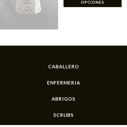
OPCIONES
op
se
pu
el
en
la
pá
de
CABALLERO
pr
ENFERMERIA
ABRIGOS
SCRUBS