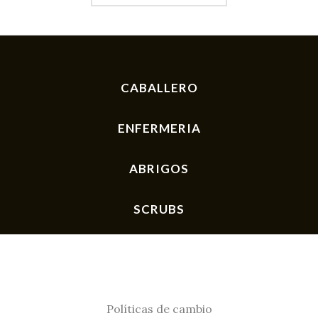
pr
CABALLERO
ENFERMERIA
ABRIGOS
SCRUBS
Políticas de cambio